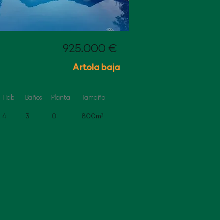
925.000
€
Artola baja
Hab
Baños
Planta
Tamaño
4
3
0
800m²