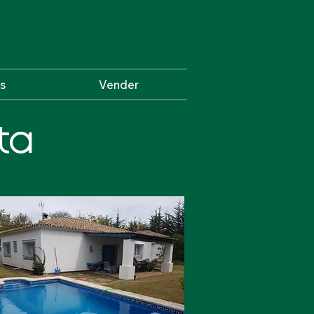
s
Vender
ta